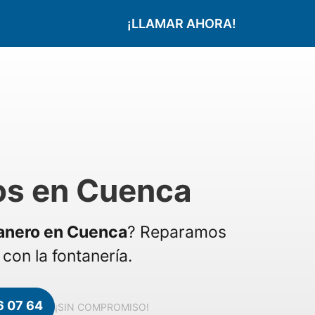
¡LLAMAR AHORA!
os en Cuenca
anero en Cuenca
? Reparamos
con la fontanería.
6 07 64
¡SIN COMPROMISO!