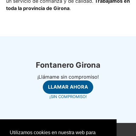
un servicio de confianza y de calidad.
Trabajamos en
toda la provincia de Girona
.
Fontanero Girona
¡Llámame sin compromiso!
LLAMAR AHORA
¡SIN COMPROMISO!
Utilizamos cookies en nuestra web para
©
fontanerosrapidos.com