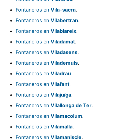
Fontaneros en
Vila-sacra
.
Fontaneros en
Vilabertran
.
Fontaneros en
Vilablareix
.
Fontaneros en
Viladamat
.
Fontaneros en
Viladasens
.
Fontaneros en
Vilademuls
.
Fontaneros en
Viladrau
.
Fontaneros en
Vilafant
.
Fontaneros en
Vilajuïga
.
Fontaneros en
Vilallonga de Ter
.
Fontaneros en
Vilamacolum
.
Fontaneros en
Vilamalla
.
Fontaneros en
Vilamaniscle
.