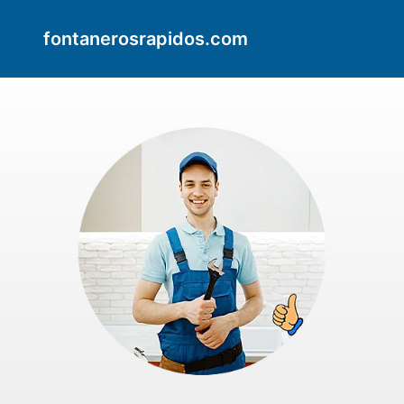
fontanerosrapidos.com