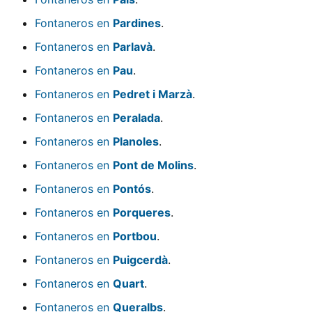
Fontaneros en
Pardines
.
Fontaneros en
Parlavà
.
Fontaneros en
Pau
.
Fontaneros en
Pedret i Marzà
.
Fontaneros en
Peralada
.
Fontaneros en
Planoles
.
Fontaneros en
Pont de Molins
.
Fontaneros en
Pontós
.
Fontaneros en
Porqueres
.
Fontaneros en
Portbou
.
Fontaneros en
Puigcerdà
.
Fontaneros en
Quart
.
Fontaneros en
Queralbs
.