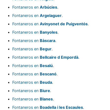
Fontaneros en
Arbúcies
.
Fontaneros en
Argelaguer
.
Fontaneros en
Avinyonet de Puigventós
.
Fontaneros en
Banyoles
.
Fontaneros en
Bàscara
.
Fontaneros en
Begur
.
Fontaneros en
Bellcaire d Empordà
.
Fontaneros en
Besalú
.
Fontaneros en
Bescanó
.
Fontaneros en
Beuda
.
Fontaneros en
Biure
.
Fontaneros en
Blanes
.
Fontaneros en
Boadella i les Escaules
.