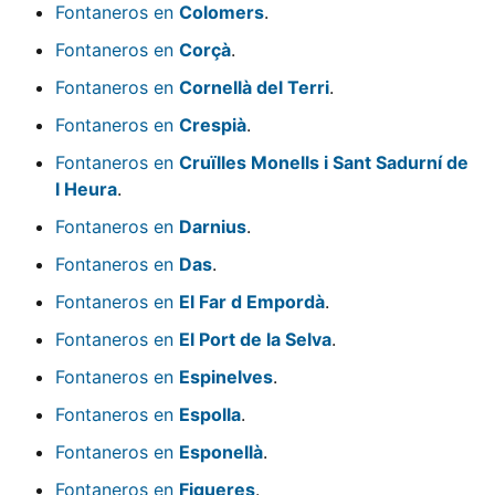
Fontaneros en
Colomers
.
Fontaneros en
Corçà
.
Fontaneros en
Cornellà del Terri
.
Fontaneros en
Crespià
.
Fontaneros en
Cruïlles Monells i Sant Sadurní de
l Heura
.
Fontaneros en
Darnius
.
Fontaneros en
Das
.
Fontaneros en
El Far d Empordà
.
Fontaneros en
El Port de la Selva
.
Fontaneros en
Espinelves
.
Fontaneros en
Espolla
.
Fontaneros en
Esponellà
.
Fontaneros en
Figueres
.