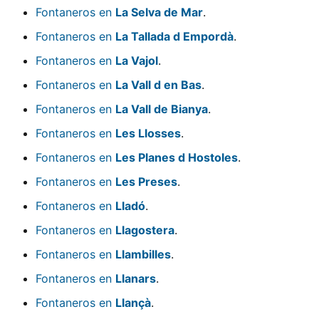
Fontaneros en
La Selva de Mar
.
Fontaneros en
La Tallada d Empordà
.
Fontaneros en
La Vajol
.
Fontaneros en
La Vall d en Bas
.
Fontaneros en
La Vall de Bianya
.
Fontaneros en
Les Llosses
.
Fontaneros en
Les Planes d Hostoles
.
Fontaneros en
Les Preses
.
Fontaneros en
Lladó
.
Fontaneros en
Llagostera
.
Fontaneros en
Llambilles
.
Fontaneros en
Llanars
.
Fontaneros en
Llançà
.