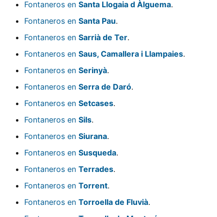
Fontaneros en
Santa Llogaia d Àlguema
.
Fontaneros en
Santa Pau
.
Fontaneros en
Sarrià de Ter
.
Fontaneros en
Saus, Camallera i Llampaies
.
Fontaneros en
Serinyà
.
Fontaneros en
Serra de Daró
.
Fontaneros en
Setcases
.
Fontaneros en
Sils
.
Fontaneros en
Siurana
.
Fontaneros en
Susqueda
.
Fontaneros en
Terrades
.
Fontaneros en
Torrent
.
Fontaneros en
Torroella de Fluvià
.