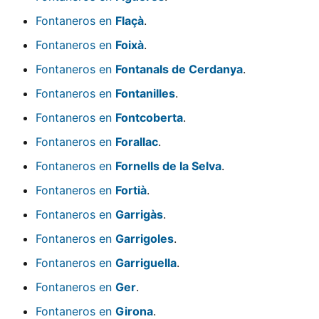
Fontaneros en
Flaçà
.
Fontaneros en
Foixà
.
Fontaneros en
Fontanals de Cerdanya
.
Fontaneros en
Fontanilles
.
Fontaneros en
Fontcoberta
.
Fontaneros en
Forallac
.
Fontaneros en
Fornells de la Selva
.
Fontaneros en
Fortià
.
Fontaneros en
Garrigàs
.
Fontaneros en
Garrigoles
.
Fontaneros en
Garriguella
.
Fontaneros en
Ger
.
Fontaneros en
Girona
.