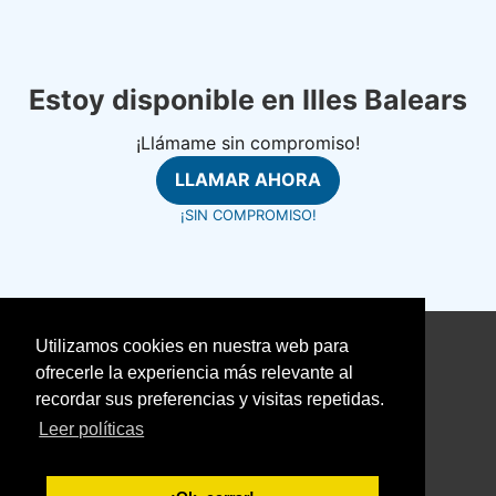
Estoy disponible en Illes Balears
¡Llámame sin compromiso!
LLAMAR AHORA
¡SIN COMPROMISO!
Utilizamos cookies en nuestra web para
©
fontanerosrapidos.com
ofrecerle la experiencia más relevante al
Aviso Legal
recordar sus preferencias y visitas repetidas.
Política de Cookies
Leer políticas
Política de Privacidad
With love ❤️ seoclic.com