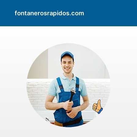
fontanerosrapidos.com