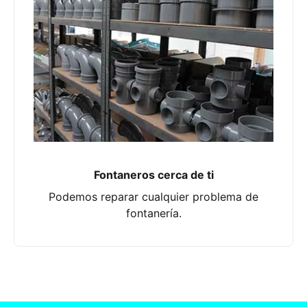
Fontaneros cerca de ti
Podemos reparar cualquier problema de
fontanería.