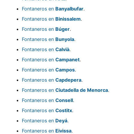
Fontaneros en
Banyalbufar
.
Fontaneros en
Binissalem
.
Fontaneros en
Búger
.
Fontaneros en
Bunyola
.
Fontaneros en
Calvià
.
Fontaneros en
Campanet
.
Fontaneros en
Campos
.
Fontaneros en
Capdepera
.
Fontaneros en
Ciutadella de Menorca
.
Fontaneros en
Consell
.
Fontaneros en
Costitx
.
Fontaneros en
Deyá
.
Fontaneros en
Eivissa
.