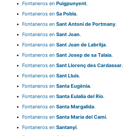
Fontaneros en
Puigpunyent
.
Fontaneros en
Sa Pobla
.
Fontaneros en
Sant Antoni de Portmany
.
Fontaneros en
Sant Joan
.
Fontaneros en
Sant Joan de Labritja
.
Fontaneros en
Sant Josep de sa Talaia
.
Fontaneros en
Sant Llorenç des Cardassar
.
Fontaneros en
Sant Lluís
.
Fontaneros en
Santa Eugènia
.
Fontaneros en
Santa Eulalia del Río
.
Fontaneros en
Santa Margalida
.
Fontaneros en
Santa María del Camí
.
Fontaneros en
Santanyí
.