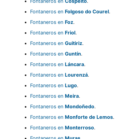
Fontaneros en
Cospeito
.
Fontaneros en
Folgoso do Courel
.
Fontaneros en
Foz
.
Fontaneros en
Friol
.
Fontaneros en
Guitiriz
.
Fontaneros en
Guntín
.
Fontaneros en
Láncara
.
Fontaneros en
Lourenzá
.
Fontaneros en
Lugo
.
Fontaneros en
Meira
.
Fontaneros en
Mondoñedo
.
Fontaneros en
Monforte de Lemos
.
Fontaneros en
Monterroso
.
Fontaneros en
Muras
.