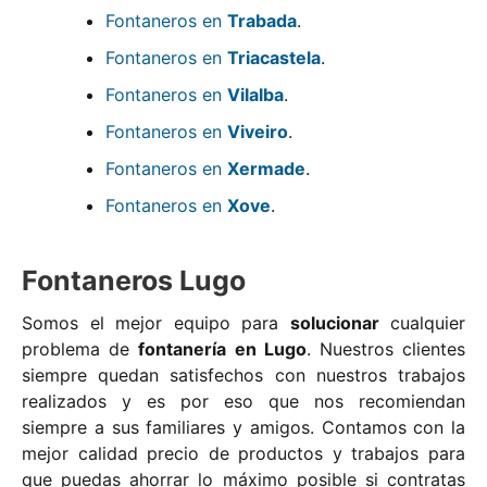
Fontaneros en
Trabada
.
Fontaneros en
Triacastela
.
Fontaneros en
Vilalba
.
Fontaneros en
Viveiro
.
Fontaneros en
Xermade
.
Fontaneros en
Xove
.
Fontaneros Lugo
Somos el mejor equipo para
solucionar
cualquier
problema de
fontanería en Lugo
. Nuestros clientes
siempre quedan satisfechos con nuestros trabajos
realizados y es por eso que nos recomiendan
siempre a sus familiares y amigos. Contamos con la
mejor calidad precio de productos y trabajos para
que puedas ahorrar lo máximo posible si contratas