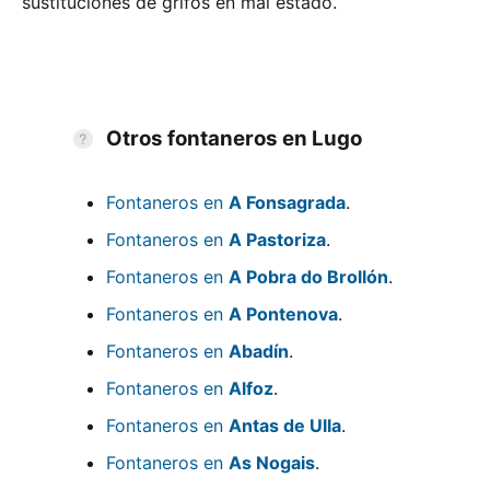
sustituciones de grifos en mal estado.
Otros fontaneros en Lugo
Fontaneros en
A Fonsagrada
.
Fontaneros en
A Pastoriza
.
Fontaneros en
A Pobra do Brollón
.
Fontaneros en
A Pontenova
.
Fontaneros en
Abadín
.
Fontaneros en
Alfoz
.
Fontaneros en
Antas de Ulla
.
Fontaneros en
As Nogais
.