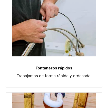
Fontaneros rápidos
Trabajamos de forma rápida y ordenada.