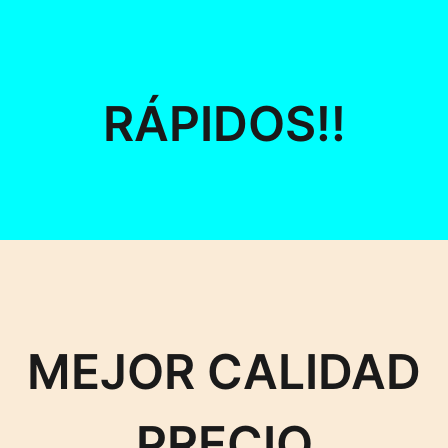
RÁPIDOS!!
MEJOR CALIDAD
PRECIO