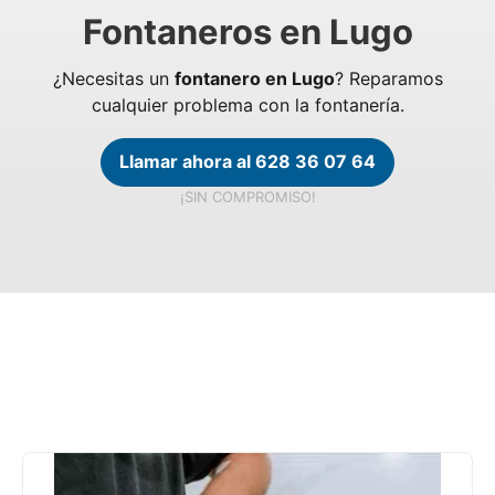
Fontaneros en Lugo
¿Necesitas un
fontanero en Lugo
? Reparamos
cualquier problema con la fontanería.
Llamar ahora al 628 36 07 64
¡SIN COMPROMISO!