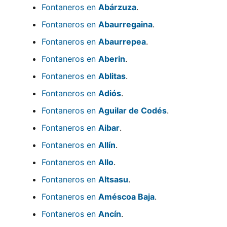
Fontaneros en
Abárzuza
.
Fontaneros en
Abaurregaina
.
Fontaneros en
Abaurrepea
.
Fontaneros en
Aberin
.
Fontaneros en
Ablitas
.
Fontaneros en
Adiós
.
Fontaneros en
Aguilar de Codés
.
Fontaneros en
Aibar
.
Fontaneros en
Allín
.
Fontaneros en
Allo
.
Fontaneros en
Altsasu
.
Fontaneros en
Améscoa Baja
.
Fontaneros en
Ancín
.