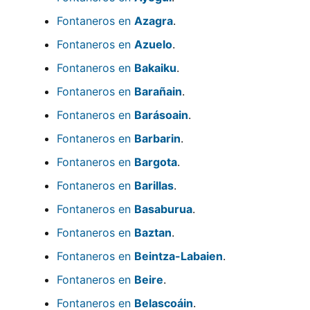
Fontaneros en
Azagra
.
Fontaneros en
Azuelo
.
Fontaneros en
Bakaiku
.
Fontaneros en
Barañain
.
Fontaneros en
Barásoain
.
Fontaneros en
Barbarin
.
Fontaneros en
Bargota
.
Fontaneros en
Barillas
.
Fontaneros en
Basaburua
.
Fontaneros en
Baztan
.
Fontaneros en
Beintza-Labaien
.
Fontaneros en
Beire
.
Fontaneros en
Belascoáin
.