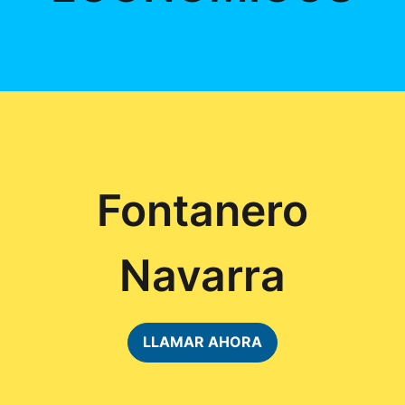
Fontanero
Navarra
LLAMAR AHORA