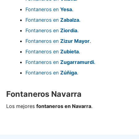
Fontaneros en
Yesa
.
Fontaneros en
Zabalza
.
Fontaneros en
Ziordia
.
Fontaneros en
Zizur Mayor
.
Fontaneros en
Zubieta
.
Fontaneros en
Zugarramurdi
.
Fontaneros en
Zúñiga
.
Fontaneros Navarra
Los mejores
fontaneros en Navarra
.