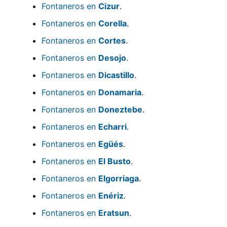
Fontaneros en
Cizur
.
Fontaneros en
Corella
.
Fontaneros en
Cortes
.
Fontaneros en
Desojo
.
Fontaneros en
Dicastillo
.
Fontaneros en
Donamaria
.
Fontaneros en
Doneztebe
.
Fontaneros en
Echarri
.
Fontaneros en
Egüés
.
Fontaneros en
El Busto
.
Fontaneros en
Elgorriaga
.
Fontaneros en
Enériz
.
Fontaneros en
Eratsun
.