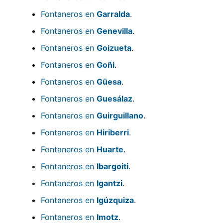
Fontaneros en
Garralda
.
Fontaneros en
Genevilla
.
Fontaneros en
Goizueta
.
Fontaneros en
Goñi
.
Fontaneros en
Güesa
.
Fontaneros en
Guesálaz
.
Fontaneros en
Guirguillano
.
Fontaneros en
Hiriberri
.
Fontaneros en
Huarte
.
Fontaneros en
Ibargoiti
.
Fontaneros en
Igantzi
.
Fontaneros en
Igúzquiza
.
Fontaneros en
Imotz
.