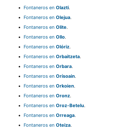
Fontaneros en
Olazti
.
Fontaneros en
Olejua
.
Fontaneros en
Olite
.
Fontaneros en
Ollo
.
Fontaneros en
Olóriz
.
Fontaneros en
Orbaitzeta
.
Fontaneros en
Orbara
.
Fontaneros en
Orísoain
.
Fontaneros en
Orkoien
.
Fontaneros en
Oronz
.
Fontaneros en
Oroz-Betelu
.
Fontaneros en
Orreaga
.
Fontaneros en
Oteiza
.