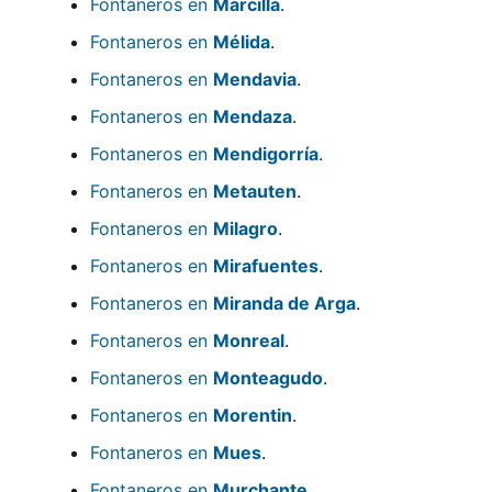
Fontaneros en
Marcilla
.
Fontaneros en
Mélida
.
Fontaneros en
Mendavia
.
Fontaneros en
Mendaza
.
Fontaneros en
Mendigorría
.
Fontaneros en
Metauten
.
Fontaneros en
Milagro
.
Fontaneros en
Mirafuentes
.
Fontaneros en
Miranda de Arga
.
Fontaneros en
Monreal
.
Fontaneros en
Monteagudo
.
Fontaneros en
Morentin
.
Fontaneros en
Mues
.
Fontaneros en
Murchante
.