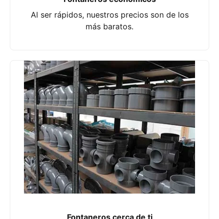
Al ser rápidos, nuestros precios son de los
más baratos.
Fontaneros cerca de ti