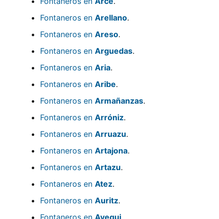
Fontaneros en
Arce
.
Fontaneros en
Arellano
.
Fontaneros en
Areso
.
Fontaneros en
Arguedas
.
Fontaneros en
Aria
.
Fontaneros en
Aribe
.
Fontaneros en
Armañanzas
.
Fontaneros en
Arróniz
.
Fontaneros en
Arruazu
.
Fontaneros en
Artajona
.
Fontaneros en
Artazu
.
Fontaneros en
Atez
.
Fontaneros en
Auritz
.
Fontaneros en
Ayegui
.