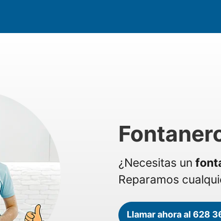
Fontanero
¿Necesitas un
font
Reparamos cualquie
Llamar ahora al 628 3