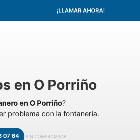
¡LLAMAR AHORA!
s en O Porriño
anero en O Porriño
?
r problema con la fontanería.
6 07 64
¡SIN COMPROMISO!