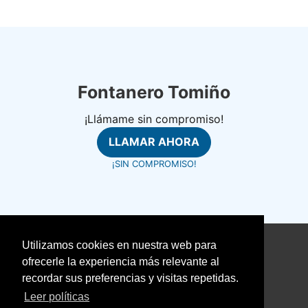
Fontanero Tomiño
¡Llámame sin compromiso!
LLAMAR AHORA
¡SIN COMPROMISO!
Utilizamos cookies en nuestra web para
©
fontanerosrapidos.com
ofrecerle la experiencia más relevante al
Aviso Legal
recordar sus preferencias y visitas repetidas.
Política de Cookies
Leer políticas