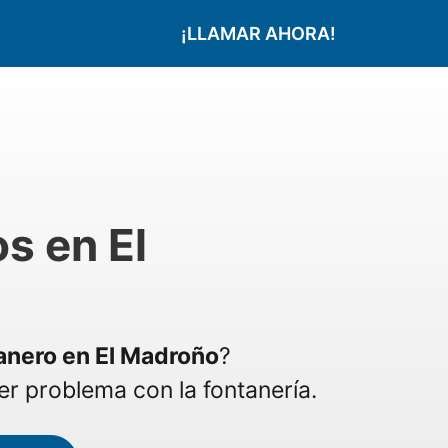
¡LLAMAR AHORA!
s en El
anero en El Madroño
?
r problema con la fontanería.