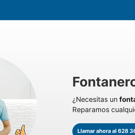
Fontanero
¿Necesitas un
font
Reparamos cualquie
Llamar ahora al 628 3