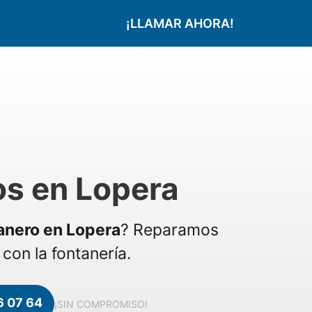
¡LLAMAR AHORA!
os en Lopera
anero en Lopera
? Reparamos
con la fontanería.
6 07 64
¡SIN COMPROMISO!