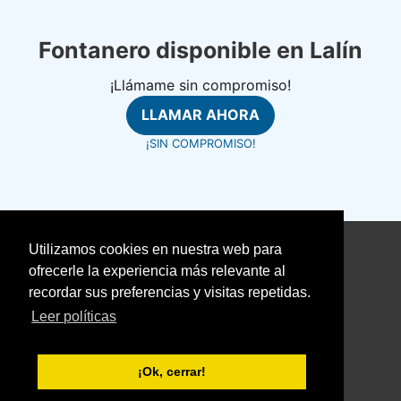
Fontanero disponible en Lalín
¡Llámame sin compromiso!
LLAMAR AHORA
¡SIN COMPROMISO!
Utilizamos cookies en nuestra web para
©
fontanerosrapidos.com
ofrecerle la experiencia más relevante al
Aviso Legal
recordar sus preferencias y visitas repetidas.
Política de Cookies
Leer políticas
Política de Privacidad
With love ❤️ seoclic.com
¡Ok, cerrar!