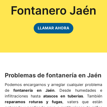
Fontanero Jaén
LLAMAR AHORA
Problemas de fontanería en Jaén
Podemos encargarnos y arreglar cualquier problema
de
fontanería en Jaén
. Desde humedades e
infiltraciones hasta
atascos en tuberias
. También
reparamos roturas y fugas
, vaters que están