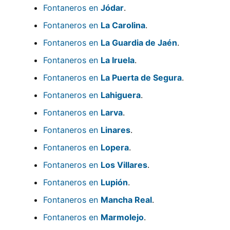
Fontaneros en
Jódar
.
Fontaneros en
La Carolina
.
Fontaneros en
La Guardia de Jaén
.
Fontaneros en
La Iruela
.
Fontaneros en
La Puerta de Segura
.
Fontaneros en
Lahiguera
.
Fontaneros en
Larva
.
Fontaneros en
Linares
.
Fontaneros en
Lopera
.
Fontaneros en
Los Villares
.
Fontaneros en
Lupión
.
Fontaneros en
Mancha Real
.
Fontaneros en
Marmolejo
.