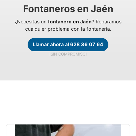
Fontaneros en Jaén
¿Necesitas un
fontanero en Jaén
? Reparamos
cualquier problema con la fontanería.
Llamar ahora al 628 36 07 64
¡SIN COMPROMISO!