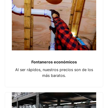
Fontaneros económicos
Al ser rápidos, nuestros precios son de los
más baratos.