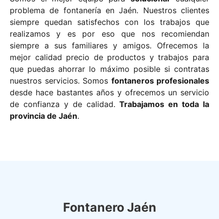
problema de fontanería en Jaén. Nuestros clientes
siempre quedan satisfechos con los trabajos que
realizamos y es por eso que nos recomiendan
siempre a sus familiares y amigos. Ofrecemos la
mejor calidad precio de productos y trabajos para
que puedas ahorrar lo máximo posible si contratas
nuestros servicios. Somos
fontaneros profesionales
desde hace bastantes años y ofrecemos un servicio
de confianza y de calidad.
Trabajamos en toda la
provincia de Jaén
.
Fontanero Jaén