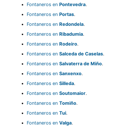
Fontaneros en
Pontevedra
.
Fontaneros en
Portas
.
Fontaneros en
Redondela
.
Fontaneros en
Ribadumia
.
Fontaneros en
Rodeiro
.
Fontaneros en
Salceda de Caselas
.
Fontaneros en
Salvaterra de Miño
.
Fontaneros en
Sanxenxo
.
Fontaneros en
Silleda
.
Fontaneros en
Soutomaior
.
Fontaneros en
Tomiño
.
Fontaneros en
Tui
.
Fontaneros en
Valga
.