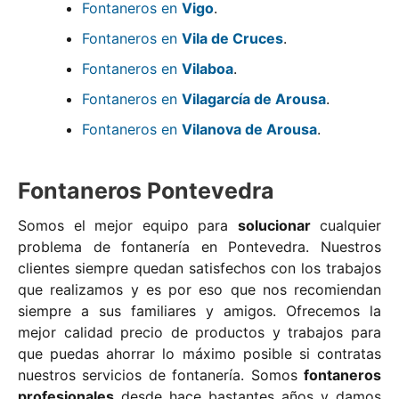
Fontaneros en
Vigo
.
Fontaneros en
Vila de Cruces
.
Fontaneros en
Vilaboa
.
Fontaneros en
Vilagarcía de Arousa
.
Fontaneros en
Vilanova de Arousa
.
Fontaneros Pontevedra
Somos el mejor equipo para
solucionar
cualquier
problema de fontanería en Pontevedra. Nuestros
clientes siempre quedan satisfechos con los trabajos
que realizamos y es por eso que nos recomiendan
siempre a sus familiares y amigos. Ofrecemos la
mejor calidad precio de productos y trabajos para
que puedas ahorrar lo máximo posible si contratas
nuestros servicios de fontanería. Somos
fontaneros
profesionales
desde hace bastantes años y damos