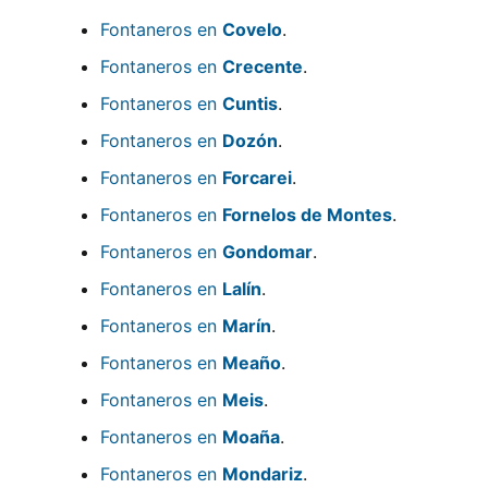
Fontaneros en
Covelo
.
Fontaneros en
Crecente
.
Fontaneros en
Cuntis
.
Fontaneros en
Dozón
.
Fontaneros en
Forcarei
.
Fontaneros en
Fornelos de Montes
.
Fontaneros en
Gondomar
.
Fontaneros en
Lalín
.
Fontaneros en
Marín
.
Fontaneros en
Meaño
.
Fontaneros en
Meis
.
Fontaneros en
Moaña
.
Fontaneros en
Mondariz
.