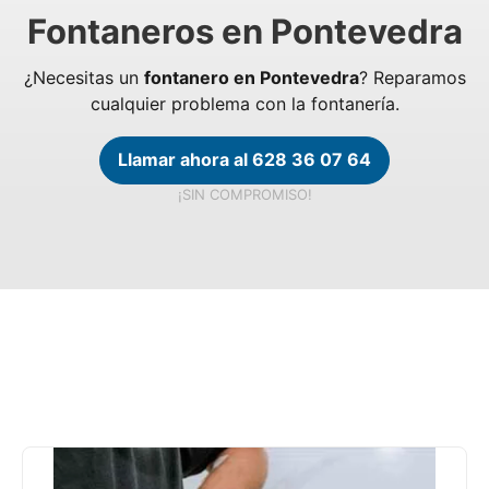
Fontaneros en Pontevedra
¿Necesitas un
fontanero en Pontevedra
? Reparamos
cualquier problema con la fontanería.
Llamar ahora al 628 36 07 64
¡SIN COMPROMISO!